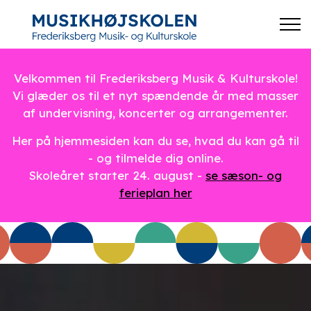
Velkommen til Frederiksberg Musik & Kulturskole!
Vi glæder os til et nyt spændende år med masser
af undervisning, koncerter og arrangementer.
Her på hjemmesiden kan du se, hvad du kan gå til
- og tilmelde dig online.
Skoleåret starter 24. august -
se sæson- og
ferieplan her