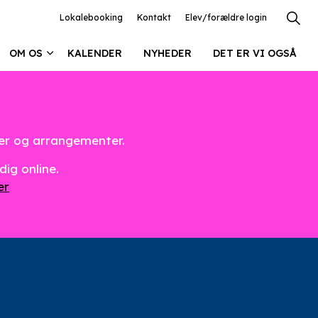
Lokalebooking
Kontakt
Elev/forældre login
OM OS
KALENDER
NYHEDER
DET ER VI OGSÅ
ter og arrangementer.
dig online.
er