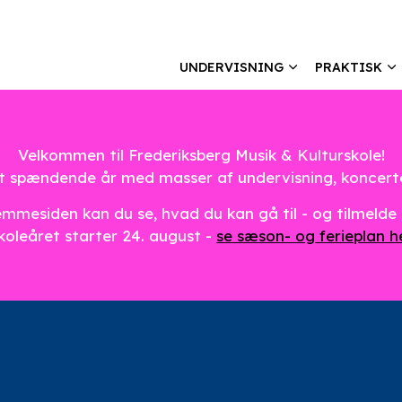
UNDERVISNING
PRAKTISK
Velkommen til Frederiksberg Musik & Kulturskole!
nyt spændende år med masser af undervisning, koncer
mmesiden kan du se, hvad du kan gå til - og tilmelde 
koleåret starter 24. august -
se sæson- og ferieplan h