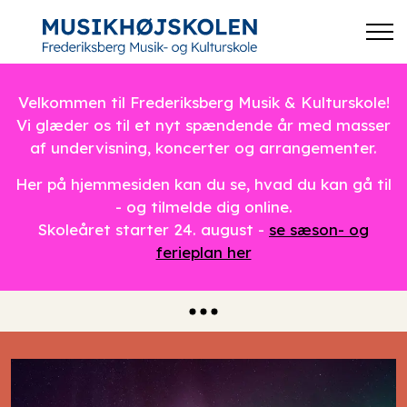
Velkommen til Frederiksberg Musik & Kulturskole!
Vi glæder os til et nyt spændende år med masser
af undervisning, koncerter og arrangementer.
Her på hjemmesiden kan du se, hvad du kan gå til
- og tilmelde dig online.
Skoleåret starter 24. august -
se sæson- og
ferieplan her