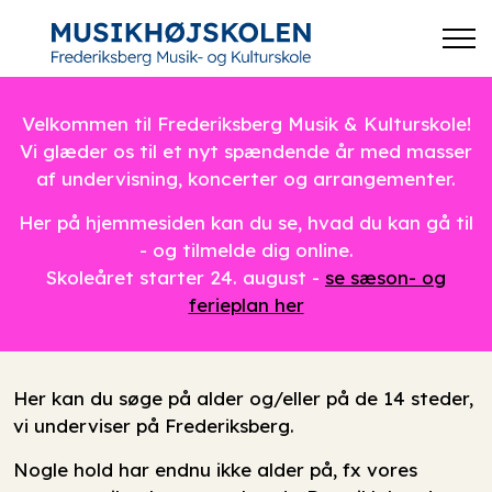
Velkommen til Frederiksberg Musik & Kulturskole!
Vi glæder os til et nyt spændende år med masser
af undervisning, koncerter og arrangementer.
Her på hjemmesiden kan du se, hvad du kan gå til
- og tilmelde dig online.
Skoleåret starter 24. august -
se sæson- og
ferieplan her
Her kan du søge på alder og/eller på de 14 steder,
vi underviser på Frederiksberg.
Nogle hold har endnu ikke alder på, fx vores