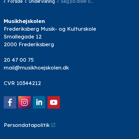
Forside
Undervisning
Søg på alder og undervisningssted
Musikhøjskolen
Frederiksberg Musik- og Kulturskole
Smallegade 12
2000 Frederiksberg
20 47 00 75
mail@musikhoejskolen.dk
CVR 10344212
Facebook
Instagram
LinkedIn
YouTube
Persondatapolitik