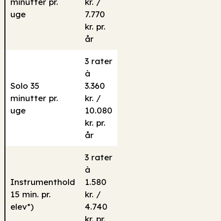
minutter pr.
kr. /
uge
7.770
kr. pr.
år
3 rater
à
Solo 35
3.360
minutter pr.
kr. /
uge
10.080
kr. pr.
år
3 rater
à
Instrumenthold
1.580
15 min. pr.
kr. /
elev*)
4.740
kr. pr.