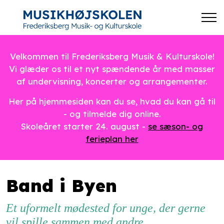
Velkommen til Frederiksberg Musik & Kulturskole!
Vi glæder os til et nyt spændende år med masser
af undervisning, koncerter og arrangementer.
Her på hjemmesiden kan du se, hvad du kan gå til
- og tilmelde dig online.
Skoleåret starter 24. august -
se sæson- og
ferieplan her
Band i Byen
Et uformelt mødested for unge, der gerne
vil spille sammen med andre