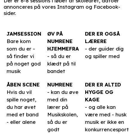
Der er 6-8 sessions i løbet af skoleåret, datoer
annonceres på vores Instagram og Facebook-
sider.
JAMSESSION
ØV PÅ
DER ER OGSÅ
Bare kom
NUMRENE
LÆRERE
som du er -
HJEMMEFRA
- der guider dig
så finder vi
- så du er
og spiller med
på noget god
klædt på til
musik
bandet
ÅBEN SCENE
NUMRENE
DER ER ALTID
Hvis du vil
- kan du øve
HYGGE OG
spille noget,
med din
KAGE
du har øvet
lærer på
- og alle kan
med et band
Musikskolen,
være med - husk
- eller alene
så du er
musik er ikke en
godt
konkurrencesport