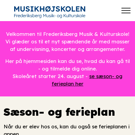
Velkommen til Frederiksberg Musik & Kulturskole!
Vi glæder os til et nyt spændende år med masser
af undervisning, koncerter og arrangementer.
Her på hjemmesiden kan du se, hvad du kan gå til
- og tilmelde dig online.
Skoleåret starter 24. august -
se sæson- og
ferieplan her
Sæson- og ferieplan
Når du er elev hos os, kan du også se ferieplanen i
appen.