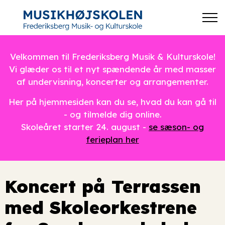
Velkommen til Frederiksberg Musik & Kulturskole!
Vi glæder os til et nyt spændende år med masser
af undervisning, koncerter og arrangementer.
Her på hjemmesiden kan du se, hvad du kan gå til
- og tilmelde dig online.
Skoleåret starter 24. august -
se sæson- og
ferieplan her
Koncert på Terrassen
med Skoleorkestrene