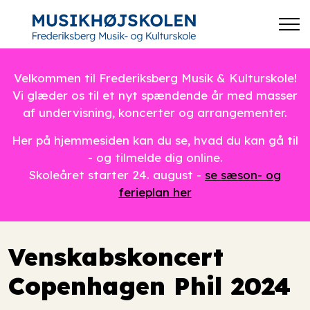
Velkommen til Frederiksberg Musik & Kulturskole!
Vi glæder os til et nyt spændende år med masser
af undervisning, koncerter og arrangementer.
Her på hjemmesiden kan du se, hvad du kan gå til
- og tilmelde dig online.
Skoleåret starter 24. august -
se sæson- og
ferieplan her
Venskabskoncert
Copenhagen Phil 2024