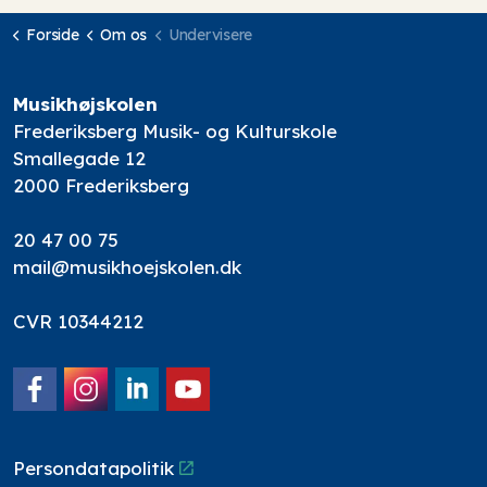
Forside
Om os
Undervisere
Musikhøjskolen
Frederiksberg Musik- og Kulturskole
Smallegade 12
2000 Frederiksberg
20 47 00 75
mail@musikhoejskolen.dk
CVR 10344212
Facebook
Instagram
LinkedIn
YouTube
Persondatapolitik