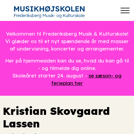
Velkommen til Frederiksberg Musik & Kulturskole!
Vi glæder os til et nyt spændende år med masser
af undervisning, koncerter og arrangementer.
Her på hjemmesiden kan du se, hvad du kan gå til
- og tilmelde dig online.
Skoleåret starter 24. august -
se sæson- og
ferieplan her
Kristian Skovgaard
Lassen