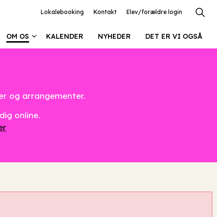
Lokalebooking
Kontakt
Elev/forældre login
OM OS
KALENDER
NYHEDER
DET ER VI OGSÅ
ter og arrangementer.
dig online.
er