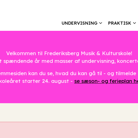
UNDERVISNING
PRAKTISK
Velkommen til Frederiksberg Musik & Kulturskole!
nyt spændende år med masser af undervisning, koncer
mmesiden kan du se, hvad du kan gå til - og tilmelde 
koleåret starter 24. august -
se sæson- og ferieplan h