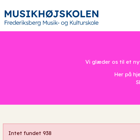
Vi glæder os til et 
Her på hje
S
Intet fundet 938