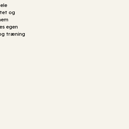
ele
itet og
nnem
nes egen
 og træning