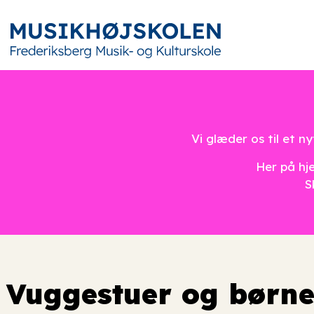
Vi glæder os til et 
Her på hje
S
Vuggestuer og børn