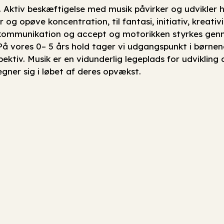
. Aktiv beskæftigelse med musik påvirker og udvikler h
 og opøve koncentration, til fantasi, initiativ, kreativ
på kommunikation og accept og motorikken styrkes ge
På vores 0– 5 års hold tager vi udgangspunkt i børne
pektiv. Musik er en vidunderlig legeplads for udvikling
egner sig i løbet af deres opvækst.