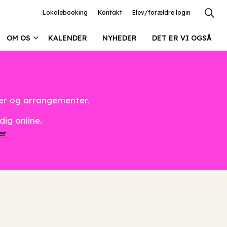
Lokalebooking
Kontakt
Elev/forældre login
OM OS
KALENDER
NYHEDER
DET ER VI OGSÅ
ter og arrangementer.
dig online.
er