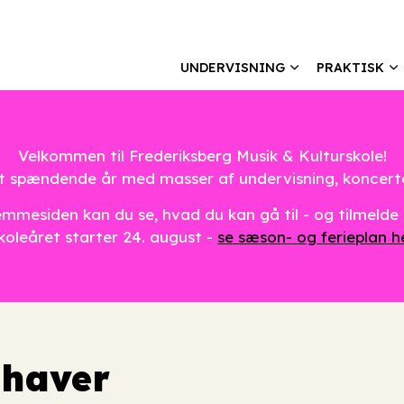
UNDERVISNING
PRAKTISK
Velkommen til Frederiksberg Musik & Kulturskole!
nyt spændende år med masser af undervisning, koncer
mmesiden kan du se, hvad du kan gå til - og tilmelde 
koleåret starter 24. august -
se sæson- og ferieplan h
ehaver