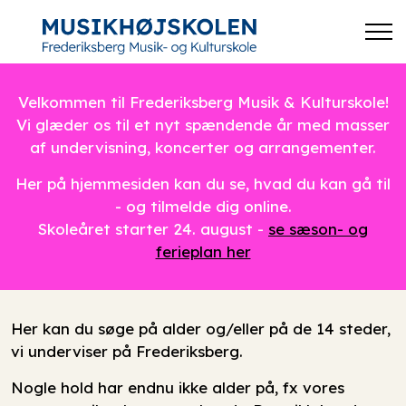
Velkommen til Frederiksberg Musik & Kulturskole!
Vi glæder os til et nyt spændende år med masser
af undervisning, koncerter og arrangementer.
Her på hjemmesiden kan du se, hvad du kan gå til
- og tilmelde dig online.
Skoleåret starter 24. august -
se sæson- og
ferieplan her
Her kan du søge på alder og/eller på de 14 steder,
vi underviser på Frederiksberg.
Nogle hold har endnu ikke alder på, fx vores