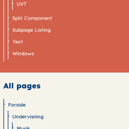
UVT
Split Component
Subpage Listing
Text
Windows
All pages
Forside
Undervisning
Musik