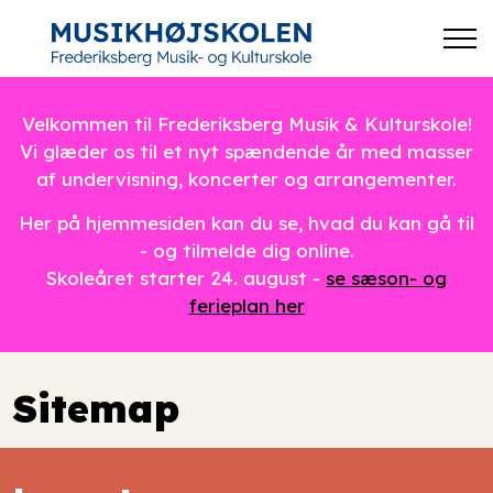
Velkommen til Frederiksberg Musik & Kulturskole!
Vi glæder os til et nyt spændende år med masser
af undervisning, koncerter og arrangementer.
Her på hjemmesiden kan du se, hvad du kan gå til
- og tilmelde dig online.
Skoleåret starter 24. august -
se sæson- og
ferieplan her
Sitemap