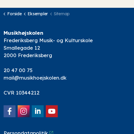
Forside
Eksempler
Sitemap
Musikhøjskolen
Frederiksberg Musik- og Kulturskole
Smallegade 12
2000 Frederiksberg
20 47 00 75
mail@musikhoejskolen.dk
CVR 10344212
Facebook
Instagram
LinkedIn
YouTube
Persondatapolitik