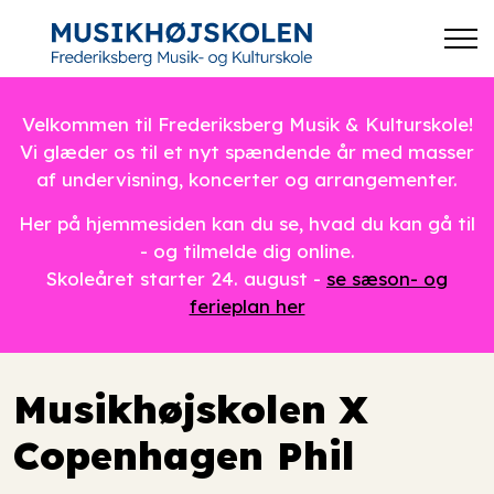
Velkommen til Frederiksberg Musik & Kulturskole!
Vi glæder os til et nyt spændende år med masser
af undervisning, koncerter og arrangementer.
Her på hjemmesiden kan du se, hvad du kan gå til
- og tilmelde dig online.
Skoleåret starter 24. august -
se sæson- og
ferieplan her
Musikhøjskolen X
Copenhagen Phil